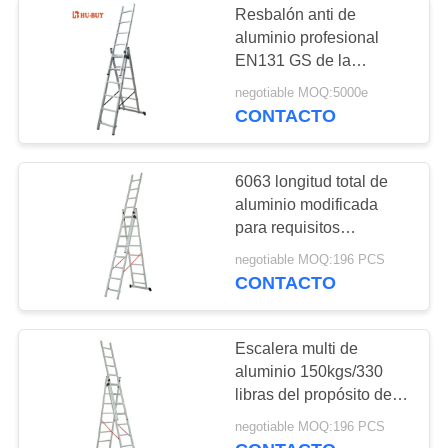
Resbalón anti de
aluminio profesional
EN131 GS de la
escalera de extensión
negotiable MOQ:5000e
3x7 certificado
CONTACTO
6063 longitud total de
aluminio modificada
para requisitos
particulares los 489cm
negotiable MOQ:196 PCS
de la escalera de
CONTACTO
extensión 3x8
Escalera multi de
aluminio 150kgs/330
libras del propósito del
hogar 3x8 de capacidad
negotiable MOQ:196 PCS
de carga