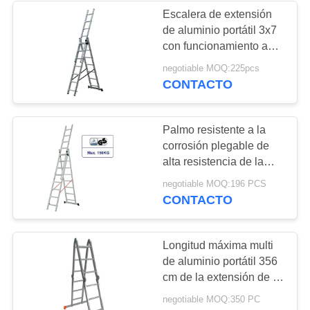
Escalera de extensión
de aluminio portátil 3x7
con funcionamiento anti
del establo de los
negotiable MOQ:225pcs
peldaños del resbalón
CONTACTO
Palmo resistente a la
corrosión plegable de
alta resistencia de la
larga vida de la escalera
negotiable MOQ:196 PCS
de extensión 3x8
CONTACTO
Longitud máxima multi
de aluminio portátil 356
cm de la extensión de la
escalera 4x3 del
negotiable MOQ:350 PC
propósito