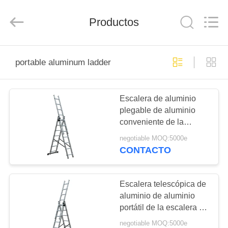
2026
hu-
buy
shanghai
Productos
industry.co.ltd.
All
Rights
Reserved.
HOGAR
portable aluminum ladder
PRODUCTOS
Escalera de aluminio
plegable de aluminio
SOBRE
conveniente de la
NOSOTROS
escalera de plegamiento
negotiable MOQ:5000e
3x7
CONTACTO
VIAJE
DE
Escalera telescópica de
aluminio de aluminio
LA
portátil de la escalera de
FÁBRICA
extensión 3x7
negotiable MOQ:5000e