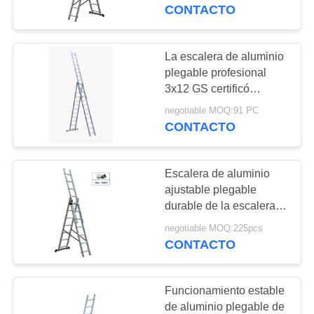
CONTACTO
CONTROL
DE
La escalera de aluminio
CALIDAD
plegable profesional
3x12 GS certificó
funcionamiento estable
negotiable MOQ:91 PC
ÉNTRENOS
CONTACTO
EN
CONTACTO
Escalera de aluminio
CON
ajustable plegable
durable de la escalera
de extensión 3x7
PIDA
negotiable MOQ:225pcs
CONTACTO
UNA
CITA
Funcionamiento estable
de aluminio plegable de