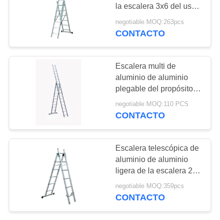
MAPA
la escalera 3x6 del uso
multi para pintar
DEL
negotiable MOQ:263pcs
CONTACTO
SITIO
PRIVACY
Escalera multi de
aluminio de aluminio
POLICY
plegable del propósito
de la escalera 3x11 del
negotiable MOQ:110 PCS
hogar
CONTACTO
Escalera telescópica de
aluminio de aluminio
ligera de la escalera 2x6
del propósito multi
negotiable MOQ:359pcs
CONTACTO