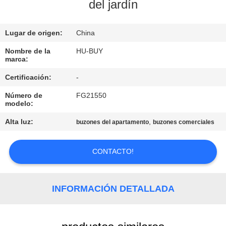
del jardín
CONTROL
Lugar de origen:
China
DE
CALIDAD
Nombre de la
HU-BUY
marca:
Certificación:
-
ÉNTRENOS
Número de
FG21550
EN
modelo:
CONTACTO
Alta luz:
,
buzones del apartamento
buzones comerciales
CON
CONTACTO!
PIDA
UNA
INFORMACIÓN DETALLADA
CITA