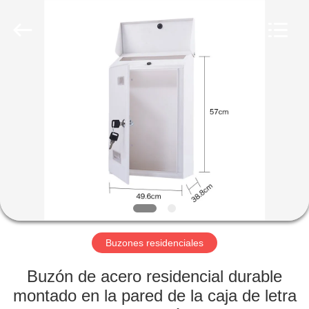
2026
hu-
buy
shanghai
industry.co.ltd.
All
Rights
Reserved.
HOGAR
PRODUCTOS
SOBRE
NOSOTROS
VIAJE
DE
Buzones residenciales
LA
Buzón de acero residencial durable
FÁBRICA
montado en la pared de la caja de letra