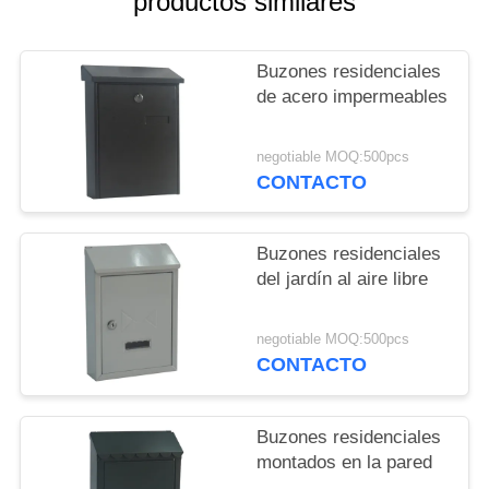
productos similares
MAPA
DEL
Buzones residenciales
SITIO
de acero impermeables
PRIVACY
negotiable MOQ:500pcs
CONTACTO
POLICY
Buzones residenciales
del jardín al aire libre
negotiable MOQ:500pcs
CONTACTO
Buzones residenciales
montados en la pared