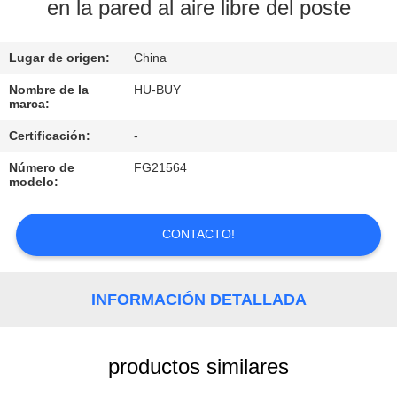
en la pared al aire libre del poste
CONTROL
Lugar de origen:
China
DE
CALIDAD
Nombre de la
HU-BUY
marca:
Certificación:
-
ÉNTRENOS
Número de
FG21564
EN
modelo:
CONTACTO
CON
CONTACTO!
PIDA
INFORMACIÓN DETALLADA
UNA
CITA
productos similares