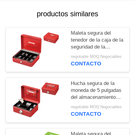
MAPA
DEL
productos similares
SITIO
Maleta segura del
tenedor de la caja de la
PRIVACY
seguridad de la
POLICY
moneda del
negotiable MOQ:Negociables
almacenamiento
CONTACTO
bloqueable del dinero
con los
compartimientos de la
Hucha segura de la
llave de cerradura 8
moneda de 5 pulgadas
del almacenamiento
bloqueable del dinero
negotiable MOQ:Negociables
con el bloqueo de
CONTACTO
teclas
Maleta segura del