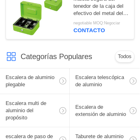
tenedor de la caja del
efectivo del metal del
almacenamiento del
negotiable MOQ:Negociar
dinero de la moneda
CONTACTO
con la manija de la
placa de la llave de
cerradura
Categorías Populares
Todos
Escalera de aluminio
Escalera telescópica
plegable
de aluminio
Escalera multi de
Escalera de
aluminio del
extensión de aluminio
propósito
escalera de paso de
Taburete de aluminio