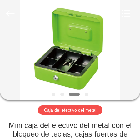
2026
hu-
buy
shanghai
industry.co.ltd.
All
Rights
Reserved.
HOGAR
PRODUCTOS
SOBRE
NOSOTROS
VIAJE
DE
Caja del efectivo del metal
LA
Mini caja del efectivo del metal con el
FÁBRICA
bloqueo de teclas, cajas fuertes de