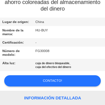
ahorro coloreadas del almacenamiento
del dinero
CONTROL
DE
Lugar de origen:
China
CALIDAD
Nombre de la
HU-BUY
marca:
ÉNTRENOS
Certificación:
-
EN
Número de
FG30008
CONTACTO
modelo:
CON
Alta luz:
,
caja de dinero bloqueable
caja del efectivo del dinero
PIDA
CONTACTO!
UNA
CITA
INFORMACIÓN DETALLADA