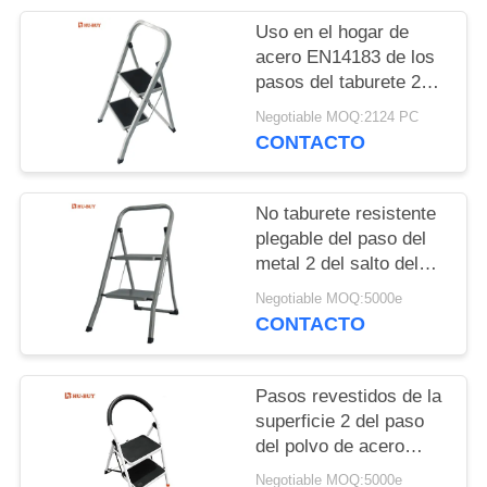
Uso en el hogar de
acero EN14183 de los
pasos del taburete 2
del paso del pedal
Negotiable MOQ:2124 PC
ancho certificado
CONTACTO
No taburete resistente
plegable del paso del
metal 2 del salto del
taburete del paso del
Negotiable MOQ:5000e
metal del resbalón
CONTACTO
Pasos revestidos de la
superficie 2 del paso
del polvo de acero
durable del taburete
Negotiable MOQ:5000e