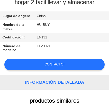
hogar 2 fácil llevar y almacenar
CONTROL
Lugar de origen:
China
DE
CALIDAD
Nombre de la
HU-BUY
marca:
Certificación:
EN131
ÉNTRENOS
Número de
FL20021
EN
modelo:
CONTACTO
CON
CONTACTO!
PIDA
INFORMACIÓN DETALLADA
UNA
CITA
productos similares