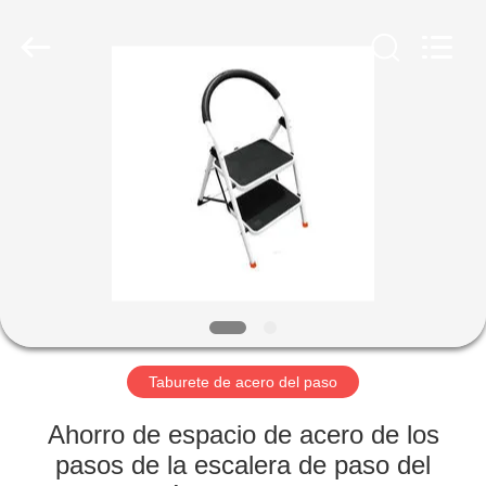
aluminio
plegable
Proveedor.
Copyright
©
2020
foldablealuminumladder.com.
All
HOGAR
Rights
Reserved.
PRODUCTOS
SOBRE
NOSOTROS
VIAJE
DE
Taburete de acero del paso
LA
Ahorro de espacio de acero de los
FÁBRICA
pasos de la escalera de paso del