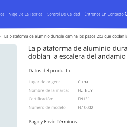
ros
Viaje De La Fábrica
Control De Calidad
Éntrenos En Contacto 
La plataforma de aluminio durable camina los pasos 2x3 que doblan l
La plataforma de aluminio dur
doblan la escalera del andamio
Datos del producto:
Lugar de origen:
China
Nombre de la marca:
HU-BUY
Certificación:
EN131
Número de modelo:
FL10002
Pago y Envío Términos: