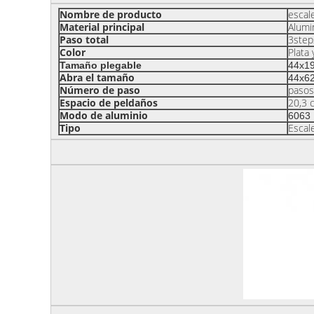
Nombre de producto
escal
Material principal
Alumi
Paso total
3step
Color
Plata 
Tamaño plegable
44x1
Abra el tamaño
44x6
Número de paso
pasos
Espacio de peldaños
20,3 
Modo de aluminio
6063
Tipo
Escal