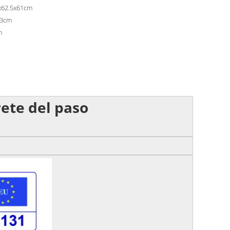
4x62.5x61cm
.3cm
m
rete del paso