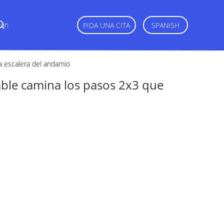
Con
PIDA UNA CITA
SPANISH
a escalera del andamio
able camina los pasos 2x3 que