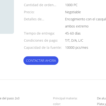
Cantidad de orden
1000 PC
mínima:
Precio:
Negotiable
Detalles de
Encogimiento con el casqui
empaquetado:
ambos extremo
Tiempo de entrega:
45-60 días
Condiciones de pago:
T/T, D/A, L/C
Capacidad de la fuente:
10000 pcs/mes
CONTACTAR AHORA
te del paso 2x3
Principal materia:
De al
color:
Plata 