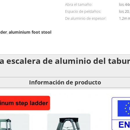
Abra el tamaño:
los 4
Espacio de peldaños:
los 20
De aluminio de espesor:
1.2m 
dder
aluminium foot stool
,
a escalera de aluminio del tabu
Información de producto