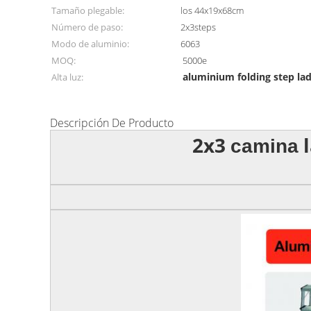
Tamaño plegable:
los 44x19x68cm
Número de paso:
2x3steps
Modo de aluminio:
6063
MOQ:
5000e
aluminium folding step la
Alta luz:
Descripción De Producto
2x3
l
camina