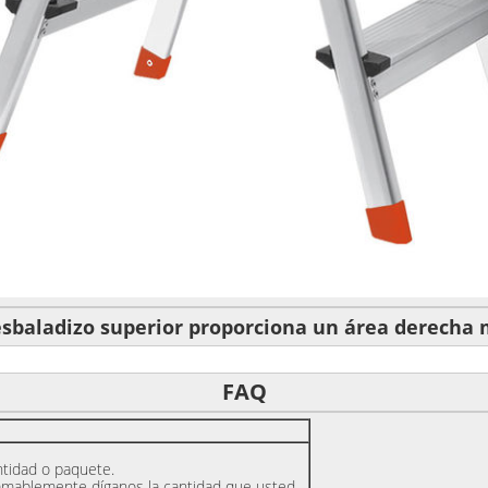
esbaladizo superior proporciona un área derecha 
FAQ
ntidad o paquete.
 amablemente díganos la cantidad que usted