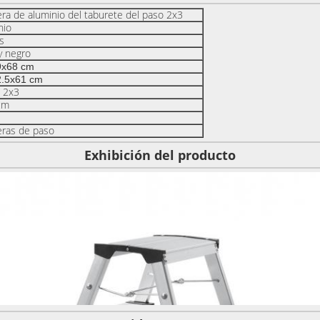
era de aluminio del taburete del paso 2x3
nio
s
y negro
9x68 cm
2.5x61 cm
 2x3
cm
eras de paso
Exhibición del producto