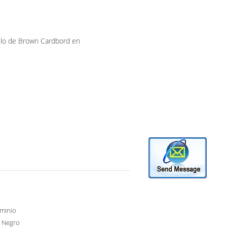
llo de Brown Cardbord en
uminio
y Negro