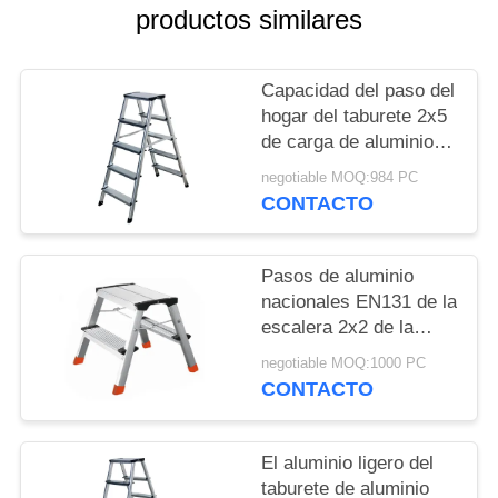
MAPA
productos similares
DEL
SITIO
Capacidad del paso del
hogar del taburete 2x5
de carga de aluminio
PRIVACY
150kg/330lb de los
negotiable MOQ:984 PC
POLICY
pasos
CONTACTO
Pasos de aluminio
nacionales EN131 de la
escalera 2x2 de la
plataforma certificados
negotiable MOQ:1000 PC
CONTACTO
El aluminio ligero del
taburete de aluminio