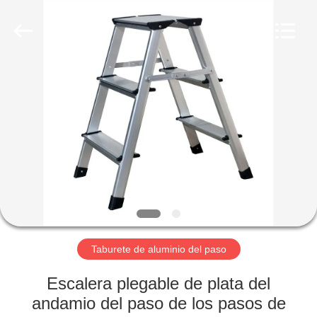
2026
hu-
buy
shanghai
industry.co.ltd.
All
Rights
Reserved.
HOGAR
PRODUCTOS
SOBRE
NOSOTROS
VIAJE
DE
Taburete de aluminio del paso
LA
Escalera plegable de plata del
FÁBRICA
andamio del paso de los pasos de