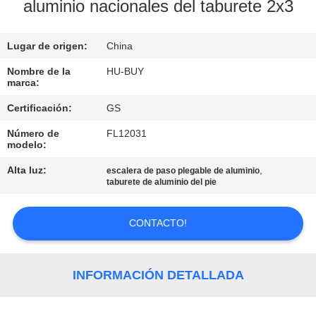
aluminio nacionales del taburete 2x3
CONTROL
Lugar de origen:
China
DE
CALIDAD
Nombre de la
HU-BUY
marca:
Certificación:
GS
ÉNTRENOS
Número de
FL12031
EN
modelo:
CONTACTO
Alta luz:
,
escalera de paso plegable de aluminio
taburete de aluminio del pie
CON
CONTACTO!
PIDA
UNA
INFORMACIÓN DETALLADA
CITA